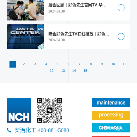
展会回顾｜好色先生官网TV 华阳-恩赛出席第十七届浙江玉环机械工业展览会
查看更多
2024.04.30
峰会好色先生TV在线播放｜好色先生官网TV Chem-Aqua受邀参加第四届中国数据中心建设与运维峰会
查看更多
2024.04.30
1
2
3
4
5
6
7
8
9
10
11
12
13
14
15
安治化工:400-881-5080