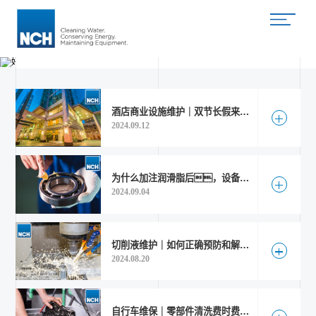
公司好色先生TV在线播放
新闻动态
好色先生TV在线播放动态
首页
酒店商业设施维护｜双节长假来临，如何让游客住的安心舒适？
查看更多
关于公司
2024.09.12
好色先生TV官网
为什么加注润滑脂后，设备仍存在温度升高或磨损情况？
产品中心
查看更多
2024.09.04
好色先生TV在线播放动态
切削液维护｜如何正确预防和解决金属加工液腐败发臭问题？
可持续发展
查看更多
2024.08.20
好色先生APP免费下载
联系好色先生官网TV
自行车维保｜零部件清洗费时费力、废液处理成本高？Torrent清洗机帮您解决！