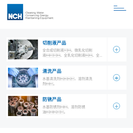
车、电子信息、航空航天、军工
等领域。好色先生官网TV为您提供优质的服
务、专业的好色先生TV官网，与您分享
好色先生官网TV的技术和应用经验，致力于成为
您的最佳合作伙伴，与您携手共同进步！
首页
切削液产品
全合成切削液、微乳化切削
查看更多
关于公司
液、全乳化切削液、全...
好色先生TV官网
清洗产品
产品中心
水基清洗剂、溶剂清洗
查看更多
剂。
关于产品中心
防锈产品
设备维护品
水基防锈剂、溶剂防锈
查看更多
零部件工序品
油。
工业水处理
工业设备润滑